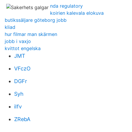
nda regulatory
koirien kalevala elokuva
butikssäljare göteborg jobb
kliad
hur filmar man skärmen
jobb i vaxjo
kvittot engelska
JMT
VFczO
DGFr
Syh
iIfv
ZRebA