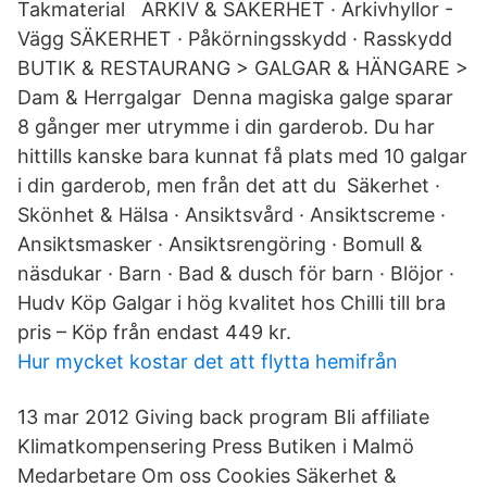
Takmaterial ARKIV & SÄKERHET · Arkivhyllor -
Vägg SÄKERHET · Påkörningsskydd · Rasskydd
BUTIK & RESTAURANG > GALGAR & HÄNGARE >
Dam & Herrgalgar Denna magiska galge sparar
8 gånger mer utrymme i din garderob. Du har
hittills kanske bara kunnat få plats med 10 galgar
i din garderob, men från det att du Säkerhet ·
Skönhet & Hälsa · Ansiktsvård · Ansiktscreme ·
Ansiktsmasker · Ansiktsrengöring · Bomull &
näsdukar · Barn · Bad & dusch för barn · Blöjor ·
Hudv Köp Galgar i hög kvalitet hos Chilli till bra
pris – Köp från endast 449 kr.
Hur mycket kostar det att flytta hemifrån
13 mar 2012 Giving back program Bli affiliate
Klimatkompensering Press Butiken i Malmö
Medarbetare Om oss Cookies Säkerhet &