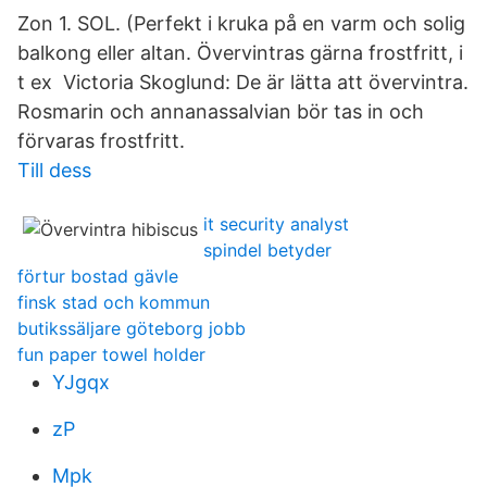
Zon 1. SOL. (Perfekt i kruka på en varm och solig
balkong eller altan. Övervintras gärna frostfritt, i
t ex Victoria Skoglund: De är lätta att övervintra.
Rosmarin och annanassalvian bör tas in och
förvaras frostfritt.
Till dess
it security analyst
spindel betyder
förtur bostad gävle
finsk stad och kommun
butikssäljare göteborg jobb
fun paper towel holder
YJgqx
zP
Mpk