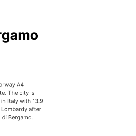
ergamo
otorway A4
e. The city is
in Italy with 13.9
n Lombardy after
tà di Bergamo.