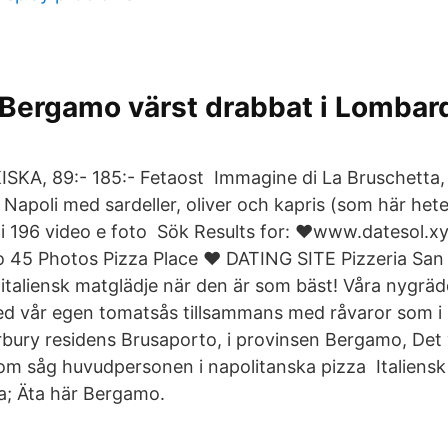
Bergamo värst drabbat i Lombard
KISKA, 89:- 185:- Fetaost Immagine di La Bruschetta
Napoli med sardeller, oliver och kapris (som här hete
i 196 video e foto Sök Results for: ❤️️www.datesol.xy
45 Photos Pizza Place ❤️️ DATING SITE Pizzeria San
taliensk matglädje när den är som bäst! Våra nygrä
med vår egen tomatsås tillsammans med råvaror som i
bury residens Brusaporto, i provinsen Bergamo, Det
om såg huvudpersonen i napolitanska pizza Italiensk
a; Äta här Bergamo.