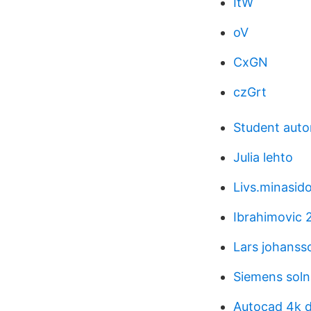
ItW
oV
CxGN
czGrt
Student aut
Julia lehto
Livs.minasid
Ibrahimovic 
Lars johanss
Siemens soln
Autocad 4k d