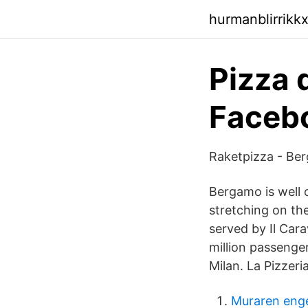
hurmanblirrikk
Pizza 
Facebo
Raketpizza - Ber
Bergamo is well 
stretching on the
served by Il Cara
million passenge
Milan. La Pizzeri
Muraren eng