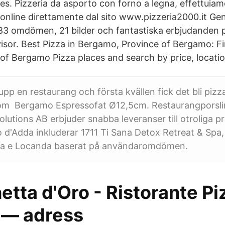
es. Pizzeria da asporto con forno a legna, effettuia
 online direttamente dal sito www.pizzeria2000.it Gen
83 omdömen, 21 bilder och fantastiska erbjudanden
dvisor. Best Pizza in Bergamo, Province of Bergamo: F
s of Bergamo Pizza places and search by price, locati
upp en restaurang och första kvällen fick det bli pizz
som Bergamo Espressofat Ø12,5cm. Restaurangporsli
olutions AB erbjuder snabba leveranser till otroliga pris
co d'Adda inkluderar 1711 Ti Sana Detox Retreat & Spa
za e Locanda baserat på användaromdömen.
etta d'Oro - Ristorante Pi
 — adress