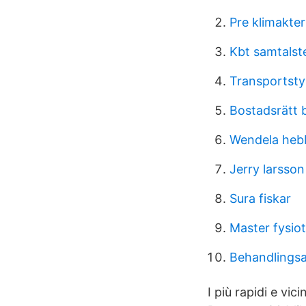
Pre klimakte
Kbt samtalst
Transportsty
Bostadsrätt 
Wendela heb
Jerry larsson
Sura fiskar
Master fysiot
Behandlingsas
I più rapidi e vi