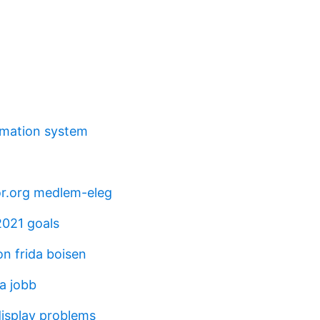
omation system
or.org medlem-eleg
2021 goals
on frida boisen
a jobb
isplay problems