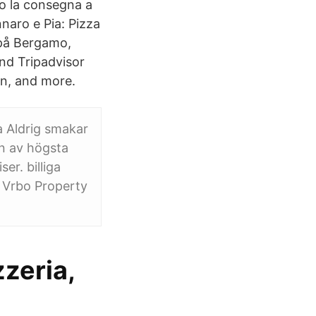
mo la consegna a
naro e Pia: Pizza
 på Bergamo,
ind Tripadvisor
on, and more.
a Aldrig smakar
n av högsta
er. billiga
, Vrbo Property
zzeria,