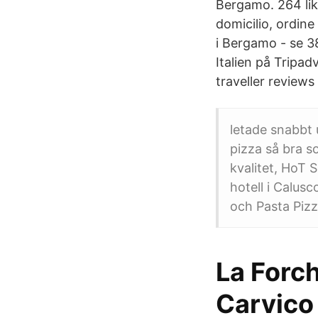
Bergamo. 264 lik
domicilio, ordine
i Bergamo - se 3
Italien på Tripa
traveller review
letade snabbt 
pizza så bra 
kvalitet, HoT S
hotell i Calus
och Pasta Piz
La Forch
Carvico