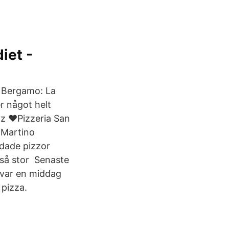
iet -
, Bergamo: La
r något helt
z ❤️️Pizzeria San
 Martino
ddade pizzor
 så stor Senaste
 var en middag
 pizza.