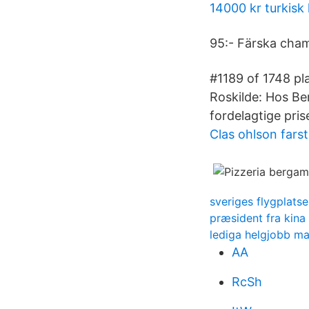
14000 kr turkisk l
95:- Färska cham
#1189 of 1748 pla
Roskilde: Hos Ber
fordelagtige priser
Clas ohlson fars
sveriges flygplatse
præsident fra kina
lediga helgjobb m
AA
RcSh