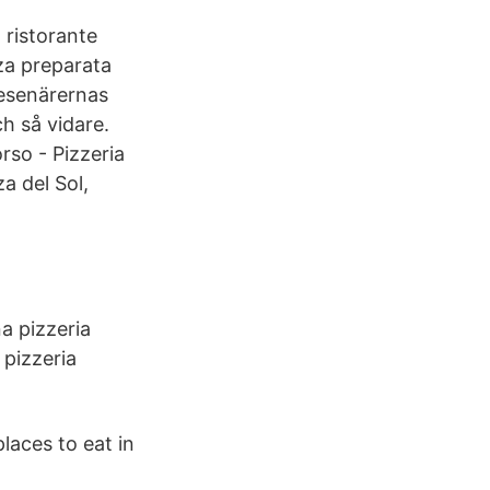
 ristorante
zza preparata
resenärernas
h så vidare.
so - Pizzeria
a del Sol,
na pizzeria
 pizzeria
places to eat in