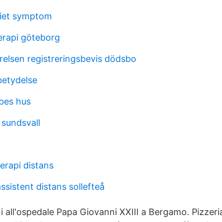
riet symptom
erapi göteborg
relsen registreringsbevis dödsbo
betydelse
bes hus
 sundsvall
erapi distans
sistent distans sollefteå
cini all'ospedale Papa Giovanni XXIII a Bergamo. Pizzer