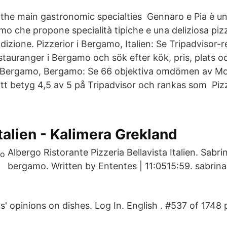
 the main gastronomic specialties Gennaro e Pia è un
mo che propone specialità tipiche e una deliziosa pi
dizione. Pizzerior i Bergamo, Italien: Se Tripadvisor-
uranger i Bergamo och sök efter kök, pris, plats oc
a Bergamo, Bergamo: Se 66 objektiva omdömen av Mor
t betyg 4,5 av 5 på Tripadvisor och rankas som Pizz
alien - Kalimera Grekland
Albergo Ristorante Pizzeria Bellavista Italien. Sabri
bergamo. Written by Ententes | 11:0515:59. sabrina
rs' opinions on dishes. Log In. English . #537 of 1748 