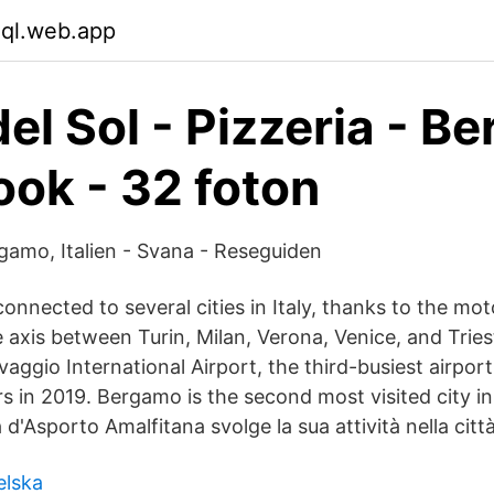
xql.web.app
del Sol - Pizzeria - B
ok - 32 foton
gamo, Italien - Svana - Reseguiden
connected to several cities in Italy, thanks to the m
 axis between Turin, Milan, Verona, Venice, and Triest
vaggio International Airport, the third-busiest airport 
rs in 2019. Bergamo is the second most visited city i
a d'Asporto Amalfitana svolge la sua attività nella cit
elska