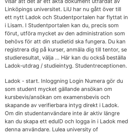
visar att det är ett äkta dokument utfärdat av
Linköpings universitet. LiU har nu gått över till
ett nytt Ladok och Studentportalen har flyttat in
i Lisam. I Studentportalen kan du, precis som
förut, utföra mycket av den administration som
behövs för att din studietid ska fungera. Du kan
registrera dig på kurser, anmäla dig till tentor, se
studieresultat, välja … Här kan du också beställa
Ladok-utdrag / studieintyg. Studentreceptionen.
Ladok - start. Inloggning Login Numera gör du
som student mycket gällande ansökan om
kursbevis/ansökan om examensbevis och
skapande av verifierbara intyg direkt i Ladok.
Om din studentanvändare inte är aktiv längre
kan du skapa ett eduID och logga in i Ladok med
denna användare. Lulea university of