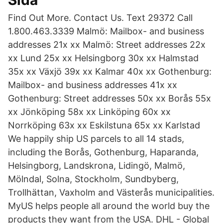
Sida
Find Out More. Contact Us. Text 29372 Call
1.800.463.3339 Malmö: Mailbox- and business
addresses 21x xx Malmö: Street addresses 22x
xx Lund 25x xx Helsingborg 30x xx Halmstad
35x xx Växjö 39x xx Kalmar 40x xx Gothenburg:
Mailbox- and business addresses 41x xx
Gothenburg: Street addresses 50x xx Borås 55x
xx Jönköping 58x xx Linköping 60x xx
Norrköping 63x xx Eskilstuna 65x xx Karlstad
We happily ship US parcels to all 14 stads,
including the Borås, Gothenburg, Haparanda,
Helsingborg, Landskrona, Lidingö, Malmö,
Mölndal, Solna, Stockholm, Sundbyberg,
Trollhättan, Vaxholm and Västerås municipalities.
MyUS helps people all around the world buy the
products they want from the USA. DHL - Global