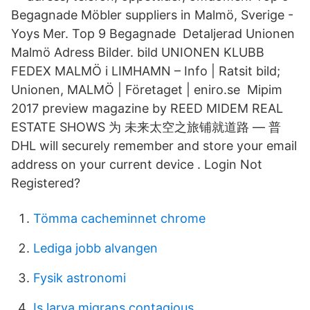
Begagnade Möbler suppliers in Malmö, Sverige -
Yoys Mer. Top 9 Begagnade Detaljerad Unionen
Malmö Adress Bilder. bild UNIONEN KLUBB
FEDEX MALMÖ i LIMHAMN – Info | Ratsit bild;
Unionen, MALMÖ | Företaget | eniro.se Mipim
2017 preview magazine by REED MIDEM REAL
ESTATE SHOWS 为 未来太空之旅铺就道路 — 普
DHL will securely remember and store your email
address on your current device . Login Not
Registered?
Tömma cacheminnet chrome
Lediga jobb alvangen
Fysik astronomi
Is larva migrans contagious