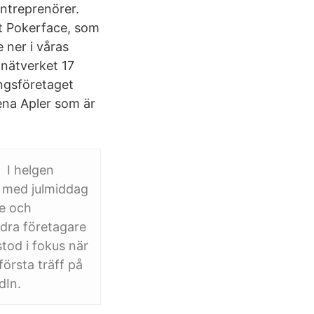
entreprenörer.
t Pokerface, som
 ner i våras
 nätverket 17
ngsföretaget
ena Apler som är
 I helgen
t med julmiddag
de och
dra företagare
tod i fokus när
första träff på
dIn.