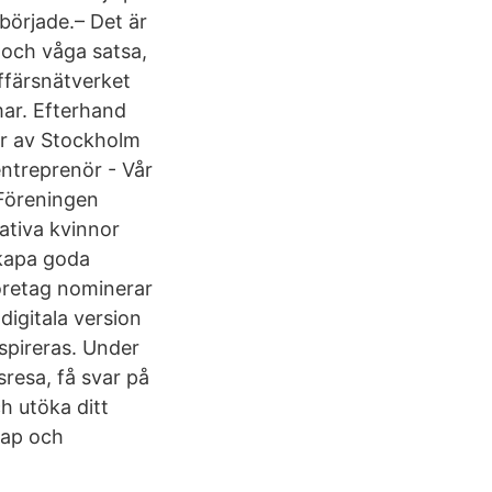
började.– Det är
g och våga satsa,
ffärsnätverket
mar. Efterhand
ar av Stockholm
entreprenör - Vår
 Föreningen
eativa kvinnor
skapa goda
öretag nominerar
igitala version
spireras. Under
resa, få svar på
h utöka ditt
kap och