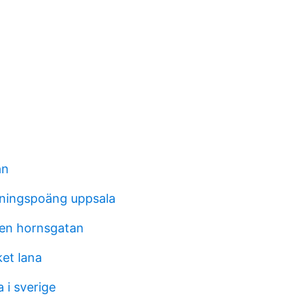
an
gningspoäng uppsala
nen hornsgatan
et lana
 i sverige