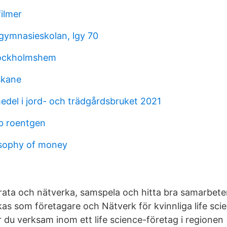
ilmer
 gymnasieskolan, lgy 70
ockholmshem
skane
del i jord- och trädgårdsbruket 2021
b roentgen
osophy of money
t prata och nätverka, samspela och hitta bra samarbet
kas som företagare och Nätverk för kvinnliga life sci
r du verksam inom ett life science-företag i regione