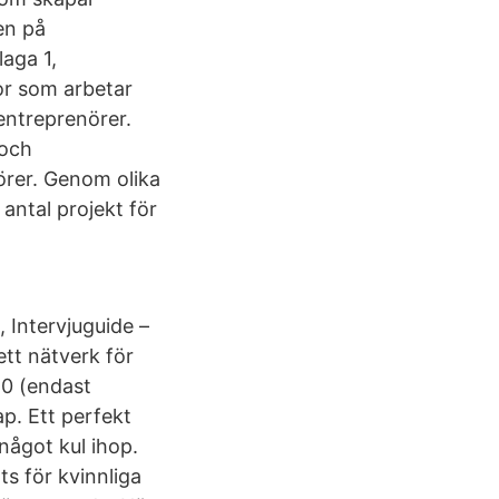
en på
laga 1,
nor som arbetar
entreprenörer.
 och
örer. Genom olika
antal projekt för
, Intervjuguide –
tt nätverk för
80 (endast
p. Ett perfekt
 något kul ihop.
s för kvinnliga