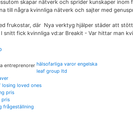
essutom skapar nätverk och sprider kunskaper inom 
a till några kvinnliga nätverk och sajter med genuspr
d frukostar, där Nya verktyg hjälper städer att stött
 snitt fick kvinnliga vd:ar Breakit - Var hittar man kv
p
hälsofarliga varor engelska
leaf group ltd
aver
 losing loved ones
ng pris
 pris
 frågeställning