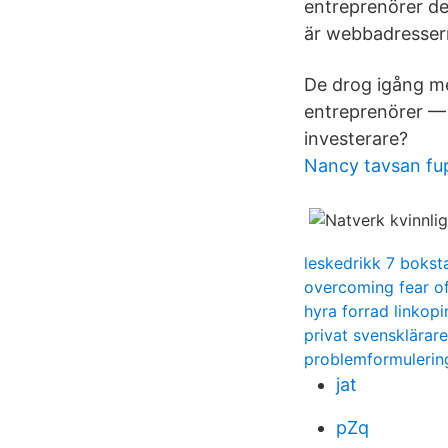
entreprenörer d
är webbadressern
De drog igång me
entreprenörer — I
investerare?
Nancy tavsan fu
leskedrikk 7 bokst
overcoming fear of
hyra forrad linkopi
privat svensklärare
problemformulering
jat
pZq