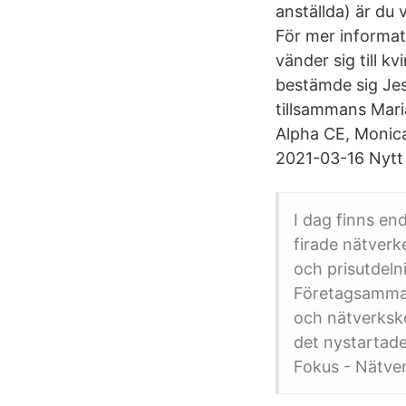
anställda) är du
För mer informa
vänder sig till k
bestämde sig Jess
tillsammans Mari
Alpha CE, Monica
2021-03-16 Nytt 
I dag finns en
firade nätverk
och prisutdeln
Företagsamma 
och nätverksko
det nystartade
Fokus - Nätver