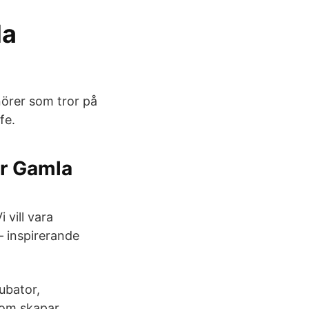
la
örer som tror på
fe.
er Gamla
 vill vara
– inspirerande
ubator,
tom skapar