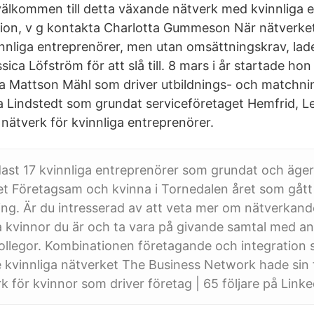
 välkommen till detta växande nätverk med kvinnliga 
tion, v g kontakta Charlotta Gummeson När nätverke
vinnliga entreprenörer, men utan omsättningskrav, lade
ica Löfström för att slå till. 8 mars i år startade hon
a Mattson Mähl som driver utbildnings- och matchni
 Lindstedt som grundat serviceföretaget Hemfrid, L
nätverk för kvinnliga entreprenörer.
dast 17 kvinnliga entreprenörer som grundat och äger
et Företagsam och kvinna i Tornedalen året som gåt
ing. Är du intresserad av att veta mer om nätverkan
kvinnor du är och ta vara på givande samtal med an
llegor. Kombinationen företagande och integration s
 kvinnliga nätverket The Business Network hade sin 
k för kvinnor som driver företag | 65 följare på Linke