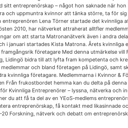
 sitt entreprenörskap – något hon saknade när hon 
rera och uppmuntra kvinnor att tänka större, ta för si
 entreprenören Lena Törner startade det kvinnliga a
sten 2010, har nätverket attraherat alltfler medlem
ingar om att starta Matronanätverk även i andra del
h i januari startades Kista Matrona. Årets kvinnliga 
en framgångsrik företagare Med denna utmärkelse vill
, Lidingö bidra till att lyfta fram kompetenta och kr
s medlemmar och bland företagen på Lidingö, samt 
ndra kvinnliga företagare. Medlemmarna i Kvinnor & F
en Från frukostbordet hemma kan du delta på denna d
för Kvinnliga Entreprenörer – lyssna, nätverka och in
er du att få ta del av en YEoS-medlems entreprenörs
kutera entreprenörskap, få kontakt med likasinnade oc
2-20 Forskning, nätverk och debatt om entreprenörs