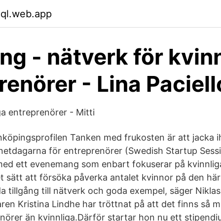
xql.web.app
ng - nätverk för kvin
renörer - Lina Paciell
ga entreprenörer - Mitti
inköpingsprofilen Tanken med frukosten är att jacka i
netdagarna för entreprenörer (Swedish Startup Sessi
ed ett evenemang som enbart fokuserar på kvinnlig
et sätt att försöka påverka antalet kvinnor på den hä
a tillgång till nätverk och goda exempel, säger Nikla
n Kristina Lindhe har tröttnat på att det finns så m
örer än kvinnliga.Därför startar hon nu ett stipendiu