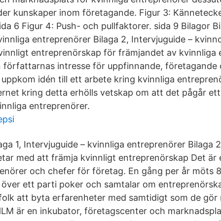
der kunskaper inom företagande. Figur 3: Känneteck
da 6 Figur 4: Push- och pullfaktorer. sida 9 Bilagor Bi
vinnliga entreprenörer Bilaga 2, Intervjuguide – kvin
vinnligt entreprenörskap för främjandet av kvinnliga 
 författarnas intresse för uppfinnande, företagande
uppkom idén till ett arbete kring kvinnliga entrepren
rnet kring detta erhölls vetskap om att det pågår ett 
innliga entreprenörer.
epsi
laga 1, Intervjuguide – kvinnliga entreprenörer Bilaga 2
tar med att främja kvinnligt entreprenörskap Det är e
renörer och chefer för företag. En gång per år möts 
r över ett parti poker och samtalar om entreprenörska
ffa folk att byta erfarenheter med samtidigt som de gör
M är en inkubator, företagscenter och marknadsplat