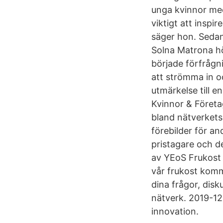
unga kvinnor med
viktigt att inspi
säger hon. Sedan
Solna Matrona hö
började förfrågn
att strömma in oc
utmärkelse till 
Kvinnor & Företag
bland nätverket
förebilder för a
pristagare och d
av YEoS Frukost 
vår frukost komm
dina frågor, dis
nätverk. 2019-1
innovation.