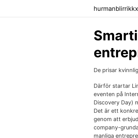
hurmanblirrikk
Smarti
entrep
De prisar kvinnli
Därför startar L
eventen på Inter
Discovery Day) m
Det är ett konkr
genom att erbjud
company-grundare
manliga entrepren