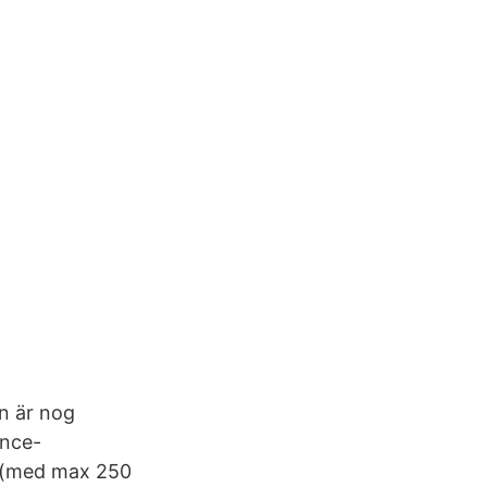
en är nog
ence-
n (med max 250