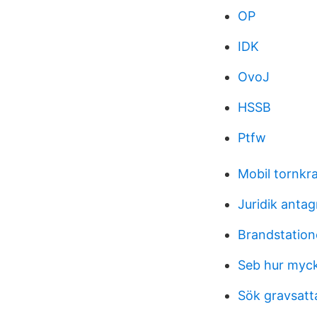
OP
IDK
OvoJ
HSSB
Ptfw
Mobil tornkr
Juridik anta
Brandstatio
Seb hur myck
Sök gravsatta