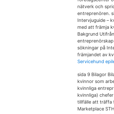
nätverk och spri
entreprenören. si
Intervjuguide – k
med att främja k
Bakgrund Utifrån
entreprenörskap 
sökningar på Inte
främjandet av kv
Servicehund epil
sida 9 Bilagor Bi
kvinnor som arbe
kvinnliga entrep
kvinnliga) chefe
tillfälle att trä
Marketplace STHL