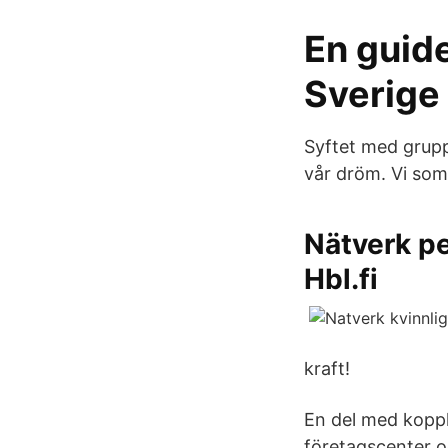
En guide
Sverige
Syftet med grupp
vår dröm. Vi som 
Nätverk pe
Hbl.fi
kraft!
En del med koppl
företagscenter o