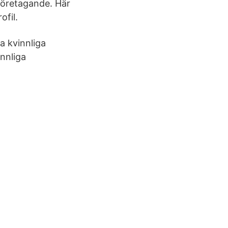
företagande. Här
ofil.
a kvinnliga
innliga