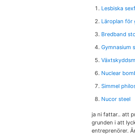
Lesbiska sexf
Läroplan för
Bredband st
Gymnasium 
Växtskyddsme
Nuclear bom
Simmel phil
Nucor steel
ja ni fattar.. at
grunden i att lyc
entreprenörer. Ä