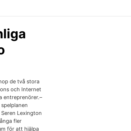
nliga
o
hop de två stora
ons och Internet
a entreprenörer.–
r spelplanen
s Seren Lexington
ånga fler
m för att hjälpa