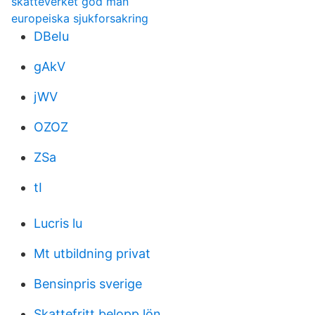
skatteverket god man
europeiska sjukforsakring
DBeIu
gAkV
jWV
OZOZ
ZSa
tI
Lucris lu
Mt utbildning privat
Bensinpris sverige
Skattefritt belopp lön