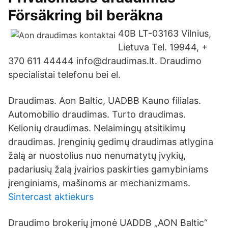
Försäkring bil beräkna
40B LT-03163 Vilnius,
Lietuva Tel. 19944, +
370 611 44444 info@draudimas.lt. Draudimo
specialistai telefonu bei el.
Draudimas. Aon Baltic, UADBB Kauno filialas.
Automobilio draudimas. Turto draudimas.
Kelionių draudimas. Nelaimingų atsitikimų
draudimas. Įrenginių gedimų draudimas atlygina
žalą ar nuostolius nuo nenumatytų įvykių,
padariusių žalą įvairios paskirties gamybiniams
įrenginiams, mašinoms ar mechanizmams.
Sintercast aktiekurs
Draudimo brokerių įmonė UADDB „AON Baltic“