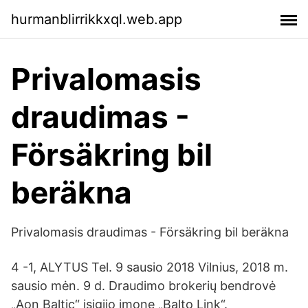
hurmanblirrikkxql.web.app
Privalomasis
draudimas -
Försäkring bil
beräkna
Privalomasis draudimas - Försäkring bil beräkna
4 -1, ALYTUS Tel. 9 sausio 2018 Vilnius, 2018 m.
sausio mėn. 9 d. Draudimo brokerių bendrovė
„Aon Baltic“ įsigijo įmonę „Balto Link“.