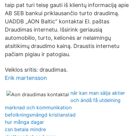
taip pat turi teisę gauti iš klientų informaciją apie
AB SEB bankui priklausančio turto draudimą.
UADDB „AON Baltic“ kontaktai El. paštas
Draudimas internetu. Išsirink geriausią
automobilio, turto, kelionės ar nelaimingų
atsitikimų draudimo kainą. Draustis internetu
pačiam pigiau ir patogiau.
Veiklos sritis: draudimas.
Erik martensson
när kan man sälja aktier
och ändå få utdelning
marknad och kommunikation
befolkningsmängd kristianstad
hur många dagar
csn betala mindre