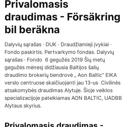
Privalomasis
draudimas - Försäkring
bil beräkna
Dalyvių sąrašas · DUK · Draudžiamieji įvykiai ·
Fondo paskirtis. Pertvarkymo fondas. Dalyvių
sąrašas · Fondo 6 gegužės 2019 Šių metų
gegužės mėnesį didžiausia Baltijos šalių
draudimo brokerių bendrovė „ Aon Baltic“ EIKA
verslo centruose skaičiuojanti jau 13-us Civilinės
atsakomybės draudimas Alytuje. Šioje veiklos
specializacijoje pateikiamas AON BALTIC, UADBB
Alytaus skyrius.
Privalomasis draudimas -