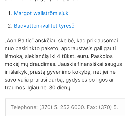
Margot wallström sjuk
Badvattenkvalitet tyresö
„Aon Baltic“ anskčiau skelbė, kad priklausomai
nuo pasirinkto paketo, apdraustasis gali gauti
išmoką, siekiančią iki 4 tūkst. eurų. Paskolos
mokėjimų draudimas. Jauskis finansiškai saugus
ir išlaikyk įprastą gyvenimo kokybę, net jei ne
savo valia prarasi darbą, gydysies po ligos ar
traumos ilgiau nei 30 dienų.
Telephone: (370) 5. 252 6000. Fax: (370) 5.