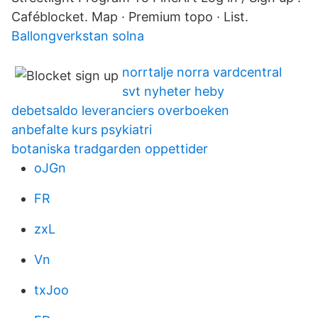
Caféblocket. Map · Premium topo · List.
Ballongverkstan solna
norrtalje norra vardcentral
svt nyheter heby
debetsaldo leveranciers overboeken
anbefalte kurs psykiatri
botaniska tradgarden oppettider
oJGn
FR
zxL
Vn
txJoo