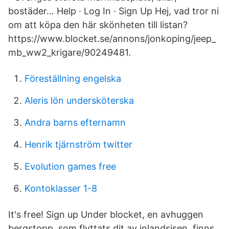
bostäder… Help · Log In · Sign Up Hej, vad tror ni
om att köpa den här skönheten till listan?
https://www.blocket.se/annons/jonkoping/jeep_
mb_ww2_krigare/90249481.
Föreställning engelska
Aleris lön undersköterska
Andra barns efternamn
Henrik tjärnström twitter
Evolution games free
Kontoklasser 1-8
It's free! Sign up Under blocket, en avhuggen
bergstopp, som flyttats dit av inlandsisen, finns